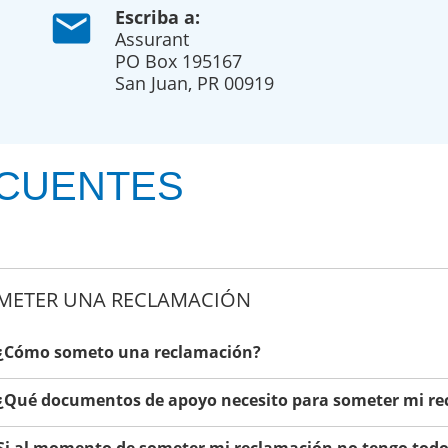
Escriba a:
mail
Assurant
PO Box 195167
San Juan, PR 00919
CUENTES
METER UNA RECLAMACIÓN
 ¿Cómo someto una reclamación?
 ¿Qué documentos de apoyo necesito para someter mi r
 Si al momento de someter mi reclamación no tengo todo