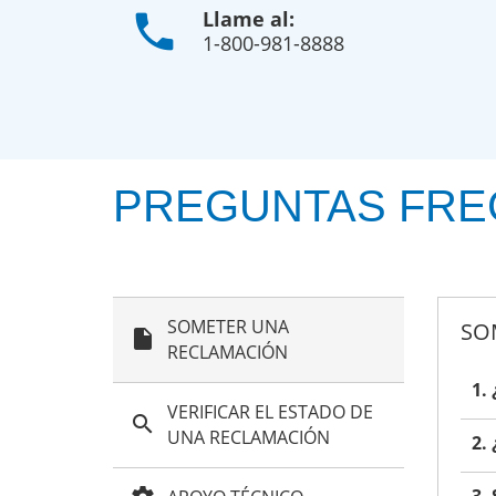
Llame al:
phone
1-800-981-8888
PREGUNTAS FRE
SOMETER UNA
SO
insert_drive_file
RECLAMACIÓN
1.
VERIFICAR EL ESTADO DE
search
UNA RECLAMACIÓN
2.
3.